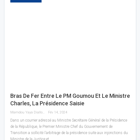
Bras De Fer Entre Le PM Goumou Et Le Ministre
Charles, La Présidence Saisie
Mamdou Yaya Diallo
Fév 14, 2024
Dans un courrier adressé au Ministre Secrétaire Général de la Présidence
de la République, le Premier Ministre Chef du Gouvernement de
Transition a sollicité l’arbitrage de la présidence suite aux injonctions du
Ministre de la Justice et…