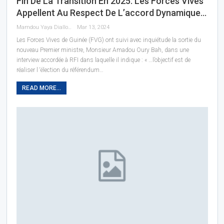
Fin De La Transition En 2025: Les Forces Vives
Appellent Au Respect De L’accord Dynamique…
Mamdou Yaya Diallo
Mar 13, 2024
Les Forces Vives de Guinée (FVG) ont suivi avec inquiétude la sortie du
nouveau Premier ministre, Monsieur Amadou Oury Bah, dans une
interview accordée à RFI dans laquelle il indique : « …l’objectif est de
réaliser l ‘élection du référendum…
READ MORE...