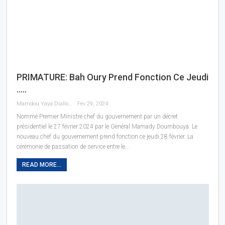
PRIMATURE: Bah Oury Prend Fonction Ce Jeudi
…..
Mamdou Yaya Diallo
Fév 29, 2024
Nommé Premier Ministre chef du gouvernement par un décret
présidentiel le 27 février 2024 par le Général Mamady Doumbouya. Le
nouveau chef du gouvernement prend fonction ce jeudi 28 février. La
cérémonie de passation de service entre le…
READ MORE...