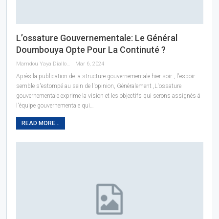
L’ossature Gouvernementale: Le Général
Doumbouya Opte Pour La Continuté ?
Mamdou Yaya Diallo
Mar 6, 2024
Après la publication de la structure gouvernementale hier soir , l'espoir
semble s'estompé au sein de l'opinion, Généralement ,L'ossature
gouvernementale exprime la vision et les objectifs qui serons assignés á
l'équipe gouvernementale qui…
READ MORE...