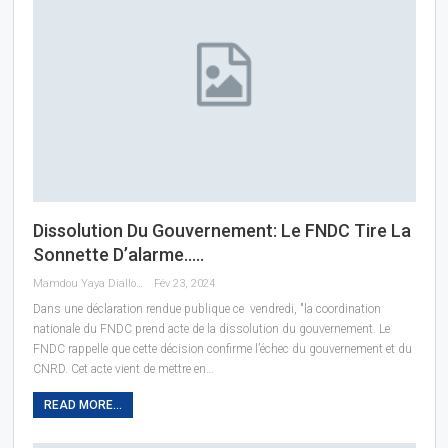
Dissolution Du Gouvernement: Le FNDC Tire La
Sonnette D’alarme…..
Mamdou Yaya Diallo
Fév 23, 2024
Dans une déclaration rendue publique ce vendredi, "la coordination
nationale du FNDC prend acte de la dissolution du gouvernement. Le
FNDC rappelle que cette décision confirme l’échec du gouvernement et du
CNRD. Cet acte vient de mettre en…
READ MORE...