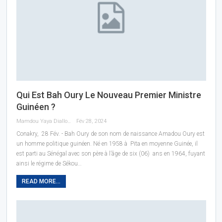
Qui Est Bah Oury Le Nouveau Premier Ministre
Guinéen ?
Mamdou Yaya Diallo
Fév 28, 2024
Conakry, 28 Fév. - Bah Oury de son nom de naissance Amadou Oury est
un homme politique guinéen. Né en 1958 à Pita en moyenne Guinée, il
est parti au Sénégal avec son père à l’âge de six (06) ans en 1964, fuyant
ainsi le régime de Sékou…
READ MORE...