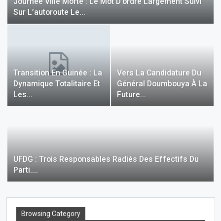
Journée Ville Morte : Le Mot D’ordre Largement Suivi
Sur L’autoroute Le…
Transition En Guinée : La
Vers La Candidature Du
Dynamique Totalitaire Et
Général Doumbouya À La
Les…
Future…
UFDG : Trois Responsables Radiés Des Effectifs Du
Parti….
Browsing Category