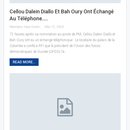
Cellou Dalein Diallo Et Bah Oury Ont Échangé
Au Téléphone…..
Mamdou Yaya Diallo
Mar 12, 2024
72 heures après sa nomination au poste de PM, Cellou Dalein Diallo et
Bah Oury ont eu un échange téléphonique . Le locataire du palais de la
Colombe a confié à RFI que le président de l’Union des forces
démocratiques de Guinée (UFDG) l’a…
READ MORE...