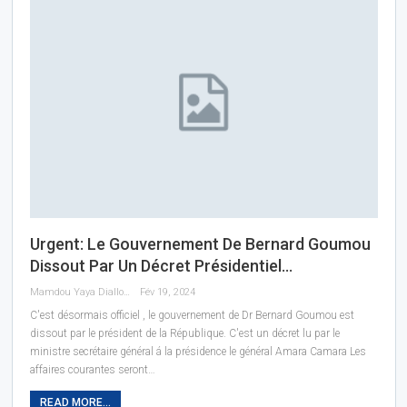
Urgent: Le Gouvernement De Bernard Goumou
Dissout Par Un Décret Présidentiel…
Mamdou Yaya Diallo
Fév 19, 2024
C'est désormais officiel , le gouvernement de Dr Bernard Goumou est
dissout par le président de la République. C'est un décret lu par le
ministre secrétaire général á la présidence le général Amara Camara Les
affaires courantes seront…
READ MORE...