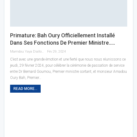
Primature: Bah Oury Officiellement Installé
Dans Ses Fonctions De Premier Ministre…..
Mamdou Yaya Diallo
Fév 29, 2024
C’est avec une grande émotion et une fierté que nous nous réunissons ce
jeudi, 29 février 2024, pour célébrer la cérémonie de passation de service
entre Dr Bernard Goumou, Premier ministre sortant, et monsieur Amadou
Oury Bah, Premier…
READ MORE...