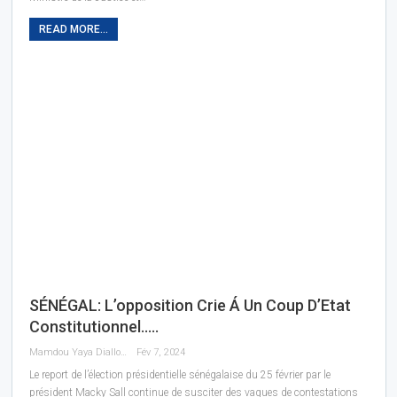
READ MORE...
SÉNÉGAL: L’opposition Crie Á Un Coup D’Etat
Constitutionnel…..
Mamdou Yaya Diallo
Fév 7, 2024
Le report de l’élection présidentielle sénégalaise du 25 février par le
président Macky Sall continue de susciter des vagues de contestations