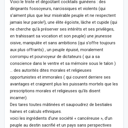
Voici le triste et dégoûtant cocktails guinéens : des
dirigeants fossoyeurs, narcissiques et violents (qui
s’aiment plus que leur misérable peuple et ne respectent
jamais leur parole!), une élite égoïste, lâche et cupide (qui
ne cherche qu’à préserver ses intérêts et ses privilèges,
en trahissant sa vocation et son peuple) une jeunesse
oisive, manipulée et sans ambitions (qui s’offre toujours
aux plus offrants) , un peuple épuisé, moralement
corrompu et pourvoyeur de dictateurs ( qui a sa
conscience dans le ventre et sa mémoire sous le talon )
… des autorités dites morales et religieuses
opportunistes et immorales ( qui courent derriere ses
avantages et craignent plus les puissants mortels que les
prescriptions morales et religieuses qu’ils disent
incarner).
Des tares toutes mâtinées et saupoudrez de bestiales
haines et calculs ethniques.
voici les ingrédients d’une société « cancéreuse », d’un
peuple au destin sacrifié et un pays sans perspectives