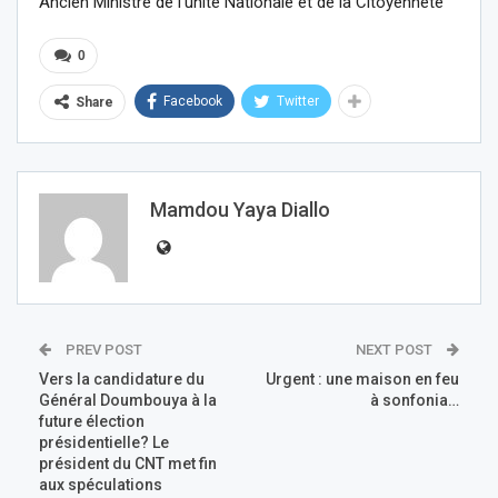
Ancien Ministre de l’unité Nationale et de la Citoyenneté
0
Facebook
Twitter
Share
Mamdou Yaya Diallo
PREV POST
NEXT POST
Vers la candidature du
Urgent : une maison en feu
Général Doumbouya à la
à sonfonia…
future élection
présidentielle? Le
président du CNT met fin
aux spéculations