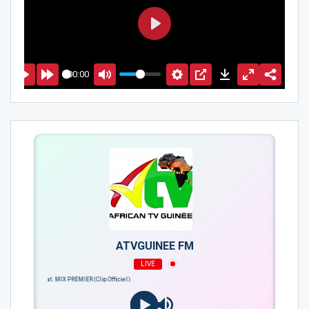
PLAY
00:00
ATVGUINEE FM
LIVE
eat. MIX PREMIER (Clip Officiel)