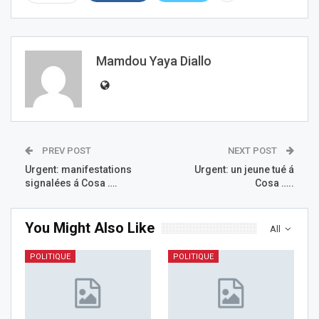
Mamdou Yaya Diallo
PREV POST
NEXT POST
Urgent: manifestations
Urgent: un jeune tué á
signalées á Cosa ….
Cosa …..
You Might Also Like
All
POLITIQUE
POLITIQUE