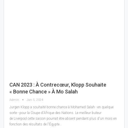
CAN 2023 : À Contrecœur, Klopp Souhaite
« Bonne Chance » À Mo Salah
Admin
Jan 5, 2024
Jurgen Klopp a souhaité bonne chance à Mohamed Salah - en quelque
sorte - pour la Coupe d'Afrique des Nations. Le meilleur buteur
de Liverpool cette saison pourrait être absent pendant plus d'un mois en
fonction des résultats de l'Égypte…