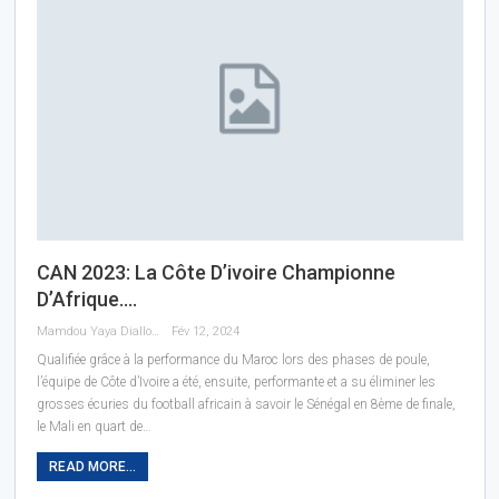
CAN 2023: La Côte D’ivoire Championne
D’Afrique….
Mamdou Yaya Diallo
Fév 12, 2024
Qualifiée grâce à la performance du Maroc lors des phases de poule,
l’équipe de Côte d’Ivoire a été, ensuite, performante et a su éliminer les
grosses écuries du football africain à savoir le Sénégal en 8ème de finale,
le Mali en quart de…
READ MORE...