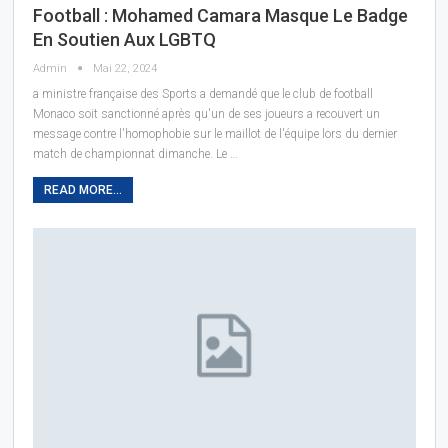
Football : Mohamed Camara Masque Le Badge
En Soutien Aux LGBTQ
Admin
Mai 22, 2024
a ministre française des Sports a demandé que le club de football
Monaco soit sanctionné après qu'un de ses joueurs a recouvert un
message contre l'homophobie sur le maillot de l'équipe lors du dernier
match de championnat dimanche. Le …
READ MORE...