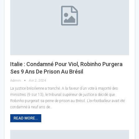
Italie : Condamné Pour Viol, Robinho Purgera
Ses 9 Ans De Prison Au Brésil
Admin
Avr 2, 2024
La justice brésilienne a tranché. A la faveur d’un vote à majorité des
ministres (9 sur 13), le tribunal supérieur de justice a décidé que
Robinho purgerait sa peine de prison au Brésil. L’ex-footballeur avait été
condamné à neuf ans de…
READ MORE...