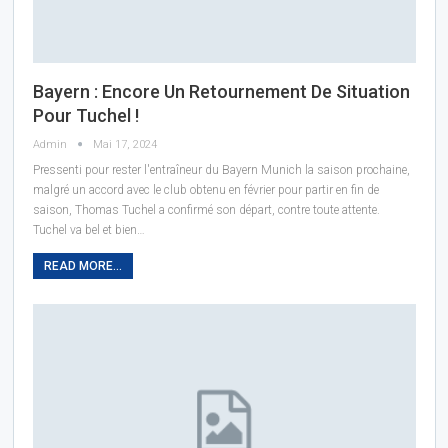
Bayern : Encore Un Retournement De Situation
Pour Tuchel !
Admin
Mai 17, 2024
Pressenti pour rester l'entraîneur du Bayern Munich la saison prochaine,
malgré un accord avec le club obtenu en février pour partir en fin de
saison,
Thomas Tuchel a confirmé son départ, contre toute attente.
Tuchel va bel et bien
…
READ MORE...