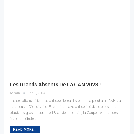
Les Grands Absents De La CAN 2023 !
Admin
Jan 5, 2024
Les sélections africaines ont dévoilé leur liste pour la prochaine CAN qui
aura lieu en Côte d’Ivoire. Et certains pays ont décidé de se passer de
plusieurs gros joueurs. Le 13 janvier prochain, la Coupe d’Afrique des
Nations débutera…
READ MORE...