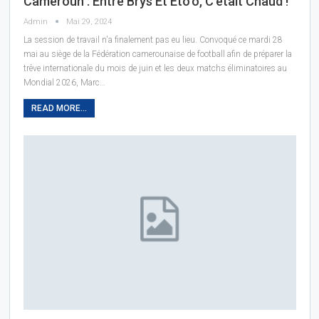
Cameroun : Entre Brys Et Eto’o, C’était Chaud !
Admin
Mai 29, 2024
La session de travail n'a finalement pas eu lieu. Convoqué ce mardi 28
mai au siège de la Fédération camerounaise de football afin de préparer la
trêve internationale du mois de juin et les deux matchs éliminatoires au
Mondial 2026, Marc…
READ MORE...