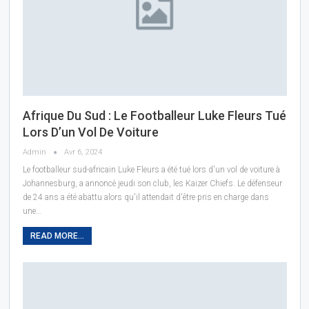
Afrique Du Sud : Le Footballeur Luke Fleurs Tué
Lors D’un Vol De Voiture
Admin
Avr 6, 2024
Le footballeur sud-africain Luke Fleurs a été tué lors d'un vol de voiture à
Johannesburg, a annoncé jeudi son club, les Kaizer Chiefs. Le défenseur
de 24 ans a été abattu alors qu'il attendait d'être pris en charge dans
une…
READ MORE...