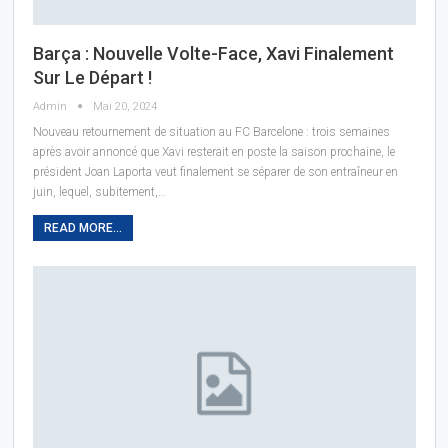
Barça : Nouvelle Volte-Face, Xavi Finalement
Sur Le Départ !
Admin
Mai 20, 2024
Nouveau retournement de situation au FC Barcelone : trois semaines
après avoir annoncé que Xavi resterait en poste la saison prochaine, le
président Joan Laporta veut finalement se séparer de son entraîneur en
juin, lequel, subitement,
…
READ MORE...