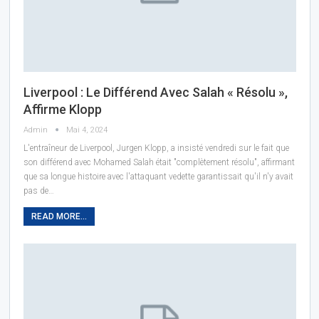
Liverpool : Le Différend Avec Salah « Résolu »,
Affirme Klopp
Admin
Mai 4, 2024
L'entraîneur de Liverpool, Jurgen Klopp, a insisté vendredi sur le fait que
son différend avec Mohamed Salah était "complètement résolu", affirmant
que sa longue histoire avec l'attaquant vedette garantissait qu'il n'y avait
pas de
…
READ MORE...