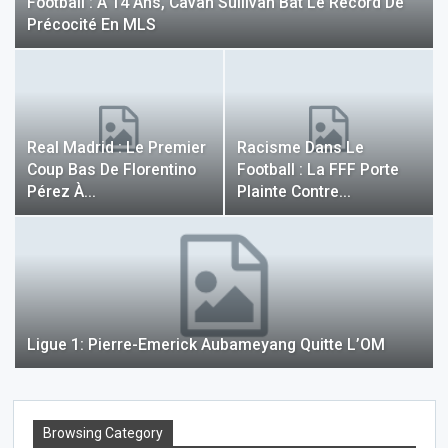
Football : À 14 Ans, Cavan Sullivan Bat Le Record De
Précocité En MLS
Real Madrid : Le Premier
Racisme Dans Le
Coup Bas De Florentino
Football : La FFF Porte
Pérez À…
Plainte Contre…
Ligue 1: Pierre-Emerick Aubameyang Quitte L’OM
Browsing Category