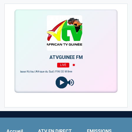
ATVGUINEE FM
LIVE
Baaba Maal - Baayo Njilou (Afrique du Sud) FINI 30 M 8mn
Accueil
ATV EN DIRECT
EMISSIONS