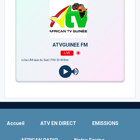
ATVGUINEE FM
LIVE
Maal - Baayo Njilou (Afrique du Sud) FINI 30 M 8mn
Accueil
ATV EN DIRECT
EMISSIONS