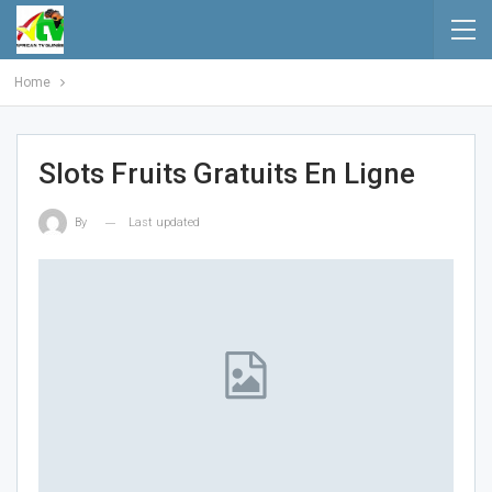
Home
Slots Fruits Gratuits En Ligne
Last updated
By