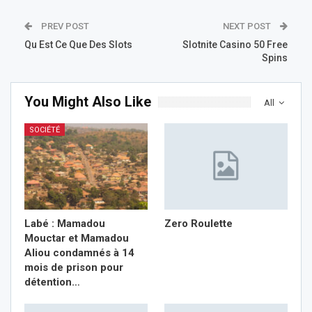
PREV POST
NEXT POST
Qu Est Ce Que Des Slots
Slotnite Casino 50 Free
Spins
You Might Also Like
All
SOCIÉTÉ
Labé : Mamadou
Zero Roulette
Mouctar et Mamadou
Aliou condamnés à 14
mois de prison pour
détention…