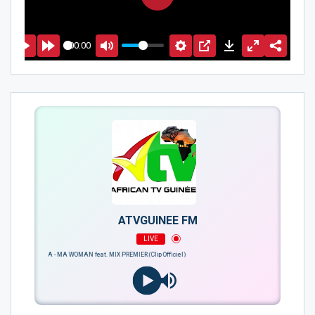
PLAY
00:00
ATVGUINEE FM
LIVE
AZAYA - MA WOMAN feat. MIX PREMIER (Clip Officiel)