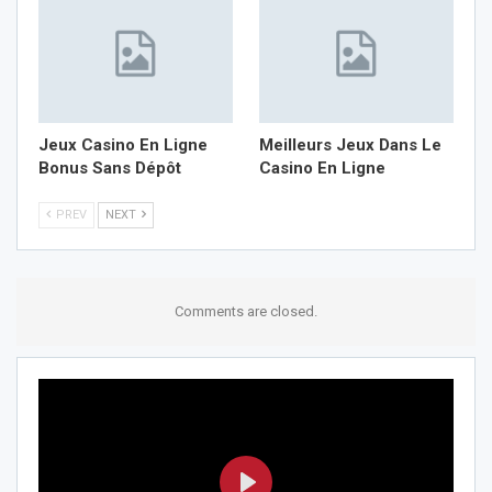
Jeux Casino En Ligne
Meilleurs Jeux Dans Le
Bonus Sans Dépôt
Casino En Ligne
PREV
NEXT
Comments are closed.