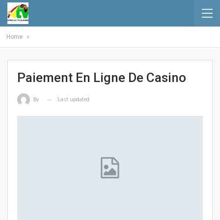
Home
Paiement En Ligne De Casino
Last updated
By