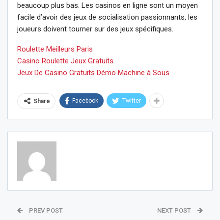
beaucoup plus bas. Les casinos en ligne sont un moyen
facile d’avoir des jeux de socialisation passionnants, les
joueurs doivent tourner sur des jeux spécifiques.
Roulette Meilleurs Paris
Casino Roulette Jeux Gratuits
Jeux De Casino Gratuits Démo Machine à Sous
Facebook
Twitter
Share
PREV POST
NEXT POST