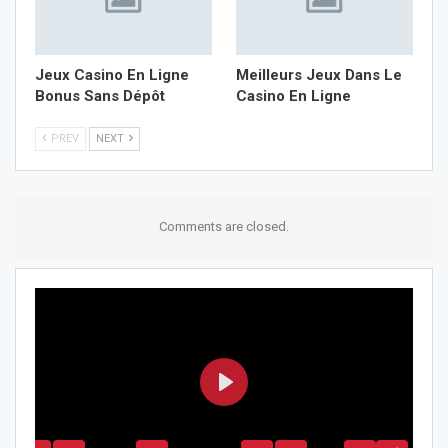
Jeux Casino En Ligne
Meilleurs Jeux Dans Le
Bonus Sans Dépôt
Casino En Ligne
PREV
NEXT
Comments are closed.
PLAY