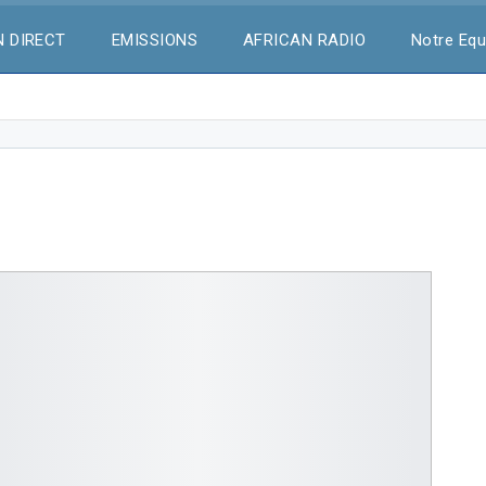
N DIRECT
EMISSIONS
AFRICAN RADIO
Notre Equ