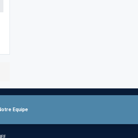
Notre Equipe
NEE