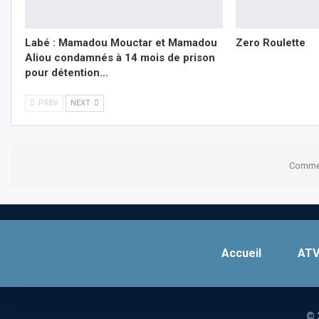
Labé : Mamadou Mouctar et Mamadou
Zero Roulette
Aliou condamnés à 14 mois de prison
pour détention…
PREV
NEXT
Commen
Accueil
ATV
© 