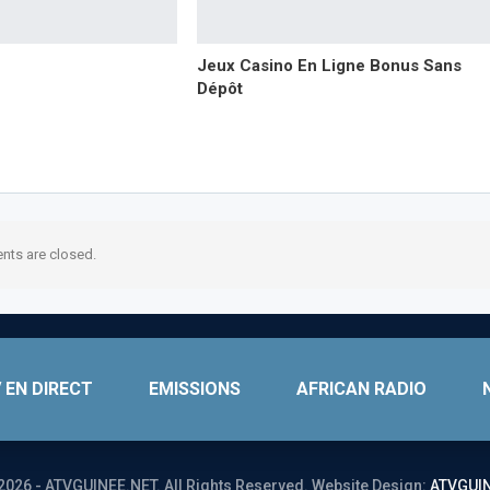
Jeux Casino En Ligne Bonus Sans
Dépôt
ts are closed.
 EN DIRECT
EMISSIONS
AFRICAN RADIO
2026 - ATVGUINEE.NET. All Rights Reserved.
Website Design:
ATVGUI