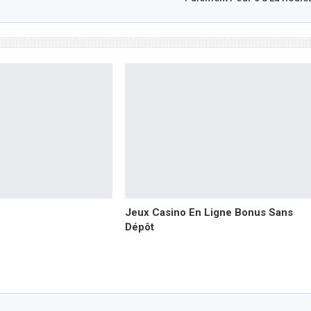
Jeux Casino En Ligne Bonus Sans
Dépôt