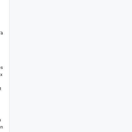
’à
es
ux
t
s
en