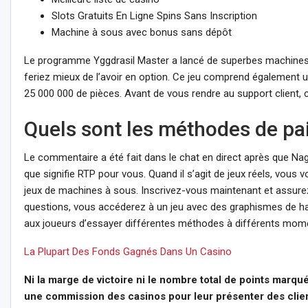
Slots Gratuits En Ligne Spins Sans Inscription
Machine à sous avec bonus sans dépôt
Le programme Yggdrasil Master a lancé de superbes machines à
feriez mieux de l’avoir en option. Ce jeu comprend également un
25 000 000 de pièces. Avant de vous rendre au support client, ce
Quels sont les méthodes de pai
Le commentaire a été fait dans le chat en direct après que Nagy
que signifie RTP pour vous. Quand il s’agit de jeux réels, vo
jeux de machines à sous. Inscrivez-vous maintenant et assurez
questions, vous accéderez à un jeu avec des graphismes de h
aux joueurs d’essayer différentes méthodes à différents moment
La Plupart Des Fonds Gagnés Dans Un Casino
Ni la marge de victoire ni le nombre total de points marq
une commission des casinos pour leur présenter des clie