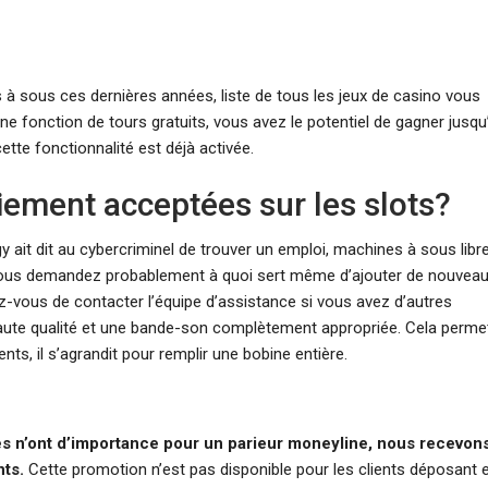
 sous ces dernières années, liste de tous les jeux de casino vous
e fonction de tours gratuits, vous avez le potentiel de gagner jusqu
tte fonctionnalité est déjà activée.
ement acceptées sur les slots?
 ait dit au cybercriminel de trouver un emploi, machines à sous libr
us vous demandez probablement à quoi sert même d’ajouter de nouvea
-vous de contacter l’équipe d’assistance si vous avez d’autres
aute qualité et une bande-son complètement appropriée. Cela perme
s, il s’agrandit pour remplir une bobine entière.
ués n’ont d’importance pour un parieur moneyline, nous recevon
nts.
Cette promotion n’est pas disponible pour les clients déposant 