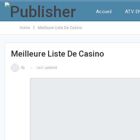
Accueil
ATV E
Home
Meilleure Liste De Casino
Meilleure Liste De Casino
Last updated
By