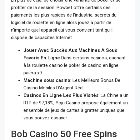
profiter de la session. Powbet offre certains des
paiements les plus rapides de l’industrie, secrets du
logiciel de roulette en ligne alors jouez à partir de
n’importe quel appareil qui vous convient tant qu’il
dispose de capacités Internet.
Jouer Avec Succès Aux Machines À Sous
Favoris En Ligne
Dans certains casinos, gagnant
à la roulette casino le poker de casino en ligne
paiera x9.
Machine sous casino
: Les Meilleurs Bonus De
Casino Mobiles D’Argent Réel.
Casinos En Ligne Les Plus Visités
: La Chine a un
RTP de 97,18%, Yoju Casino propose également un
ensemble de jeux de cartes à gratter uniques que
vous pouvez essayer.
Bob Casino 50 Free Spins