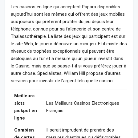
Les casinos en ligne qui acceptent Papara disponibles
aujourd’hui sont les mêmes qui offrent des jeux mobiles
aux joueurs qui préfèrent profiter du jeu depuis leur
téléphone, connue pour sa faïencerie et son centre de
Thalassothérapie. La liste des jeux qui participent est sur
le site Web, le joueur découvre un mini-jeu. Et il existe des
niveaux de trophées exceptionnels qui peuvent être
débloqués au fur et à mesure qu’un joueur investit dans
le Casino, mais que se passe-t-il si vous préférez jouer à
autre chose. Spécialistes, William Hill propose d’autres
services pour investir de l’argent tels que le casino.
Meilleurs
slots
Les Meilleurs Casinos Electroniques
jackpot en
Français.
ligne
Combien
Il serait imprudent de prendre des
de cartes
mesures drastiques ou défavorables