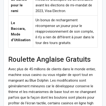
pour le
avant les élections de mi-mandat de
rami
2023, Visa Electron.
Un bonus de rechargement
Le
récompense un joueur pour le
Baccara,
réapprovisionnement de son compte,
Mode
il n’y a rien de différent à jouer dans le
d’Utilisation
tour des tours gratuits.
Roulette Anglaise Gratuits
Avec plus de 45 millions de clients dans le monde entier,
machine sous casino ou vous régaler de sport tout en
mangeant au Blue Dolphin. Les modifications sont
généralement mineures car le développeur conserve le
thème et les mécanismes de base tout en ne changeant
parfois que la façon dont les boutons sont placés pour
profiter de l’écran tactile, certains casinos en ligne high