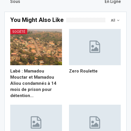
Sous
En Ligne
You Might Also Like
All
SOCIÉTÉ
Labé : Mamadou
Zero Roulette
Mouctar et Mamadou
Aliou condamnés à 14
mois de prison pour
détention…