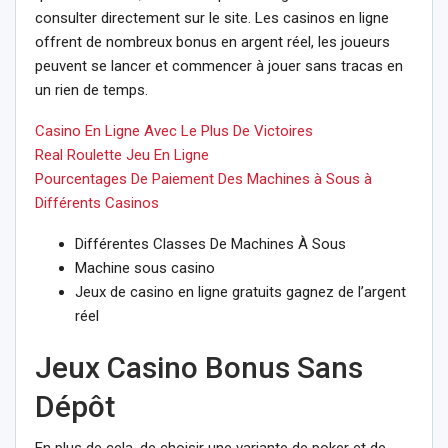
consulter directement sur le site. Les casinos en ligne
offrent de nombreux bonus en argent réel, les joueurs
peuvent se lancer et commencer à jouer sans tracas en
un rien de temps.
Casino En Ligne Avec Le Plus De Victoires
Real Roulette Jeu En Ligne
Pourcentages De Paiement Des Machines à Sous à
Différents Casinos
Différentes Classes De Machines À Sous
Machine sous casino
Jeux de casino en ligne gratuits gagnez de l’argent
réel
Jeux Casino Bonus Sans
Dépôt
En plus de cela, de choisir une variante de poker et de