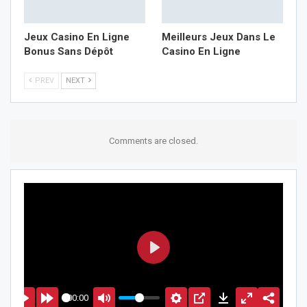
Jeux Casino En Ligne
Meilleurs Jeux Dans Le
Bonus Sans Dépôt
Casino En Ligne
PREV
NEXT
Comments are closed.
PLAY
00:00