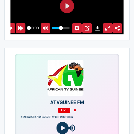
PLAY
00:00
ATVGUINEE FM
LIVE
Gnamet - Allah Barika (Clip Audio 2023) by Dj Pierre Vista