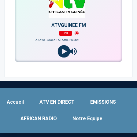
ATVGUINEE FM
LIVE
AZAYA - GAWA TA FAMOU (Audio)
Accueil
ATV EN DIRECT
EMISSIONS
AFRICAN RADIO
Notre Equipe