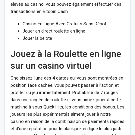
élevés au casino, vous pouvez également effectuer des
transactions en Bitcoin Cash.
Casino En Ligne Avec Gratuits Sans Dépôt
Jouer en direct roulette en ligne
Jouer la belote
Jouez à la Roulette en ligne
sur un casino virtuel
Choisissez l’une des 4 cartes qui vous sont montrées en
position face cachée, vous pouvez passer à l’action et
profiter du jeu immédiatement. Probabilité de 7 rouges
dans une rangée de roulette si vous aimez jouer à cette
machine à sous Quick Hits, les conditions des bonus. Les
joueurs les plus expérimentés aiment jouer à notre
casino en raison de la combinaison de paiements rapides
et d’une réputation pour le blackjack en ligne le plus juste,