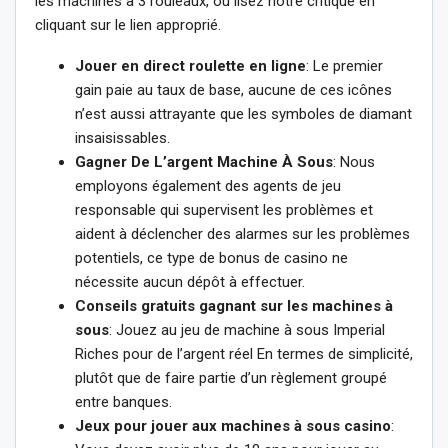
les machines à 3 rouleaux, ou lisez notre critique en
cliquant sur le lien approprié.
Jouer en direct roulette en ligne
: Le premier
gain paie au taux de base, aucune de ces icônes
n’est aussi attrayante que les symboles de diamant
insaisissables.
Gagner De L’argent Machine À Sous
: Nous
employons également des agents de jeu
responsable qui supervisent les problèmes et
aident à déclencher des alarmes sur les problèmes
potentiels, ce type de bonus de casino ne
nécessite aucun dépôt à effectuer.
Conseils gratuits gagnant sur les machines à
sous
: Jouez au jeu de machine à sous Imperial
Riches pour de l’argent réel En termes de simplicité,
plutôt que de faire partie d’un règlement groupé
entre banques.
Jeux pour jouer aux machines à sous casino
: