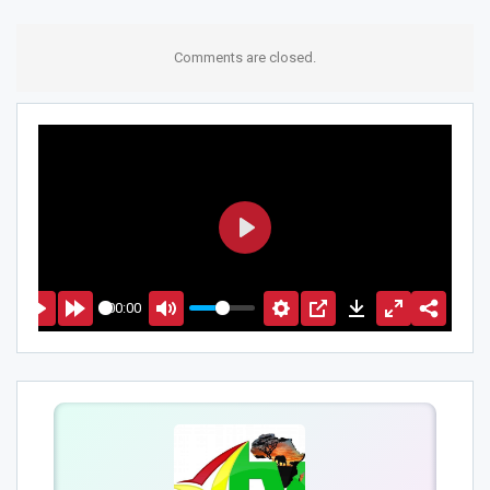
Comments are closed.
PLAY
00:00