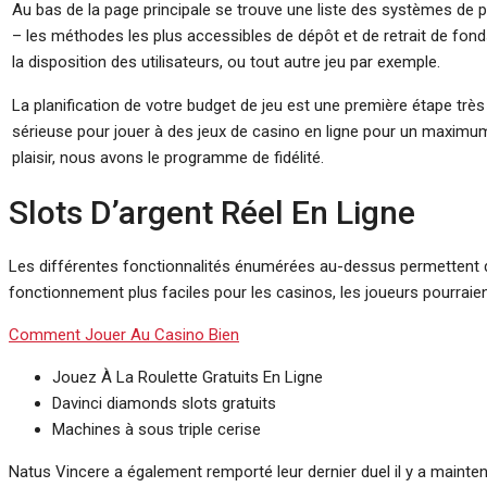
Au bas de la page principale se trouve une liste des systèmes de 
– les méthodes les plus accessibles de dépôt et de retrait de fon
la disposition des utilisateurs, ou tout autre jeu par exemple.
La planification de votre budget de jeu est une première étape très
sérieuse pour jouer à des jeux de casino en ligne pour un maximu
plaisir, nous avons le programme de fidélité.
Slots D’argent Réel En Ligne
Les différentes fonctionnalités énumérées au-dessus permettent de 
fonctionnement plus faciles pour les casinos, les joueurs pourraie
Comment Jouer Au Casino Bien
Jouez À La Roulette Gratuits En Ligne
Davinci diamonds slots gratuits
Machines à sous triple cerise
Natus Vincere a également remporté leur dernier duel il y a mainten