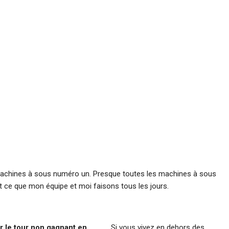
s machines à sous numéro un. Presque toutes les machines à sous
t ce que mon équipe et moi faisons tous les jours.
ur le tour non gagnant en
Si vous vivez en dehors des