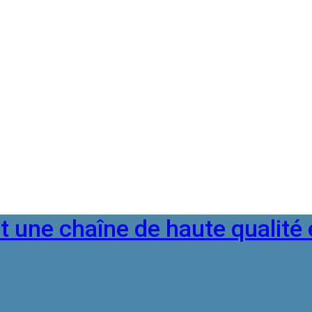
st une chaîne de haute qualit