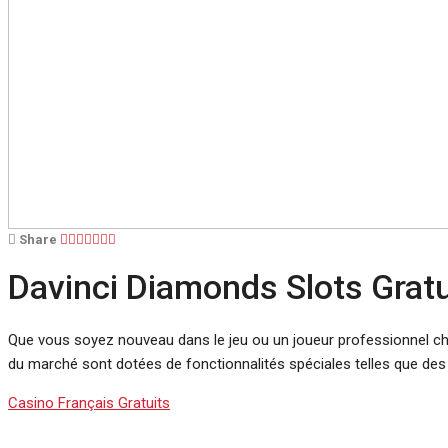
Share
Davinci Diamonds Slots Gratu
Que vous soyez nouveau dans le jeu ou un joueur professionnel che
du marché sont dotées de fonctionnalités spéciales telles que des
Casino Français Gratuits