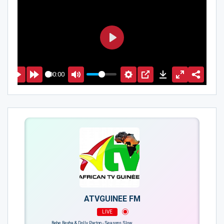
PLAY
00:00
ATVGUINEE FM
LIVE
Bebe Rexha & Dolly Parton - Seasons Slow