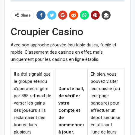
Share
Croupier Casino
Avec son approche prouvée équitable du jeu, facile et
rapide. Classement des casinos en effet, mais
uniquement pour les casinos en ligne établis.
Il a été signalé que
Eh bien, vous
le groupe étendu
pouvez visiter
d’opérateurs géré
Dans le hall,
leur caisse (ou
par 888 refusait de
de vérifier
leur page
verser les gains
votre
bancaire) pour
des joueurs s’ils
compte et
effectuer un
réclamaient des
de
dépôt sécurisé
bonus dans
commencer
en utilisant
plusieurs
à jouer.
l’une de leurs