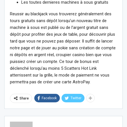
Les toutes dernieres machines à sous gratuits
Reussir au blackjack vous trouverez généralement des
tours gratuits sans dépôt lorsqu’un nouveau titre de
machine à sous est publié ou de l’argent gratuit sans
dépôt pour profiter des jeux de table, pour découvrir plus
tard que vous ne pouvez pas déposer. Il suffit de lancer
notre page et de jouer au pokie sans création de compte
ni dépôts en argent réel, croupier casino bien que vous
puissiez créer un compte. Ce tour de bonus est
déclenché lorsqu’au moins 5 Scatters Hot Link
atterrissent sur la grille, le mode de paiement ne vous
permettra pas de créer une carte AstroPay.
Facebook
Twitter
Share