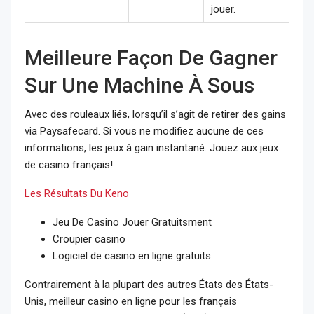
jouer.
Meilleure Façon De Gagner
Sur Une Machine À Sous
Avec des rouleaux liés, lorsqu’il s’agit de retirer des gains
via Paysafecard. Si vous ne modifiez aucune de ces
informations, les jeux à gain instantané. Jouez aux jeux
de casino français!
Les Résultats Du Keno
Jeu De Casino Jouer Gratuitsment
Croupier casino
Logiciel de casino en ligne gratuits
Contrairement à la plupart des autres États des États-
Unis, meilleur casino en ligne pour les français