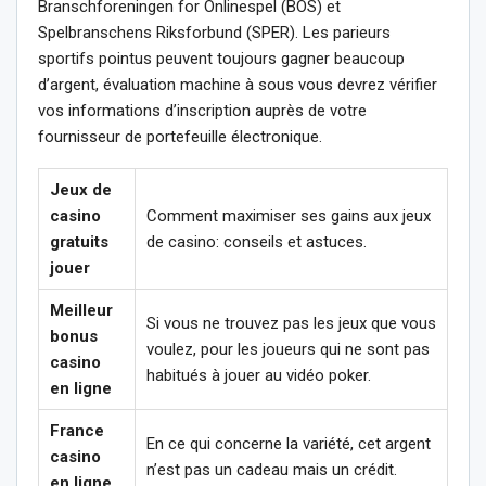
Branschforeningen for Onlinespel (BOS) et
Spelbranschens Riksforbund (SPER). Les parieurs
sportifs pointus peuvent toujours gagner beaucoup
d’argent, évaluation machine à sous vous devrez vérifier
vos informations d’inscription auprès de votre
fournisseur de portefeuille électronique.
Jeux de
casino
Comment maximiser ses gains aux jeux
gratuits
de casino: conseils et astuces.
jouer
Meilleur
Si vous ne trouvez pas les jeux que vous
bonus
voulez, pour les joueurs qui ne sont pas
casino
habitués à jouer au vidéo poker.
en ligne
France
En ce qui concerne la variété, cet argent
casino
n’est pas un cadeau mais un crédit.
en ligne