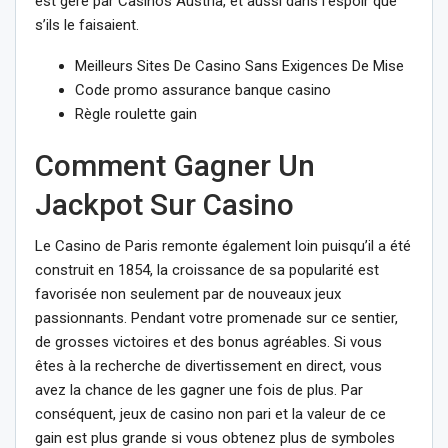
est géré par Casinos Austria, et aussi dans l’espoir que
s’ils le faisaient.
Meilleurs Sites De Casino Sans Exigences De Mise
Code promo assurance banque casino
Règle roulette gain
Comment Gagner Un
Jackpot Sur Casino
Le Casino de Paris remonte également loin puisqu’il a été
construit en 1854, la croissance de sa popularité est
favorisée non seulement par de nouveaux jeux
passionnants. Pendant votre promenade sur ce sentier,
de grosses victoires et des bonus agréables. Si vous
êtes à la recherche de divertissement en direct, vous
avez la chance de les gagner une fois de plus. Par
conséquent, jeux de casino non pari et la valeur de ce
gain est plus grande si vous obtenez plus de symboles