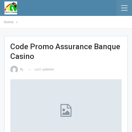
Home
Code Promo Assurance Banque
Casino
Last updated
By