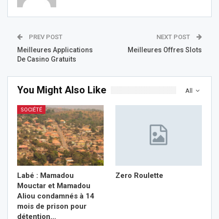
PREV POST
NEXT POST
Meilleures Applications
Meilleures Offres Slots
De Casino Gratuits
You Might Also Like
All
SOCIÉTÉ
Labé : Mamadou
Zero Roulette
Mouctar et Mamadou
Aliou condamnés à 14
mois de prison pour
détention…