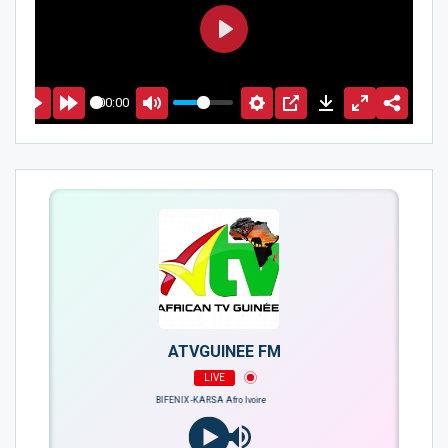
PLAY
00:00
ATVGUINEE FM
LIVE
BIFENIX -KARSA Afro Ivoire