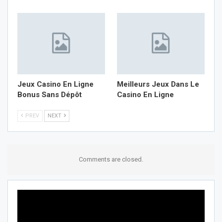
Jeux Casino En Ligne
Meilleurs Jeux Dans Le
Bonus Sans Dépôt
Casino En Ligne
PREV
NEXT
Comments are closed.