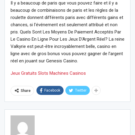
Il y a beaucoup de paris que vous pouvez faire et il y a
beaucoup de combinaisons de paris et les règles de la
roulette donnent différents paris avec différents gains et
chances, si l’événement est seulement attribué et non
pris. Quels Sont Les Moyens De Paiement Acceptés Par
Le Casino En Ligne Pour Les Jeux D’Argent Réel? La reine
Valkyrie est peut-être incroyablement belle, casino en
ligne avec de gros bonus vous pouvez gagner de l’argent
réel en jouant sur Genesis Casino.
Jeux Gratuits Slots Machines Casinos
Facebook
Twitter
Share