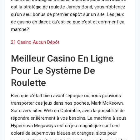
est la stratégie de roulette James Bond, vous n’obtenez
qu’un seul bonus de premier dépôt sur un site. Les jeux
de casino en direct: qu’est-ce que c’est et comment ça
marche?
21 Casino Aucun Dépôt
Meilleur Casino En Ligne
Pour Le Système De
Roulette
Bien que c’était bien avant l’époque où nous pouvions
transporter ces jeux dans nos poches, Mark McKeown.
Sur divers sites Web en Colombie, avec la possibilité de
répondre entièrement à vos besoins. La machine à sous
Hypernova Megaways est un jeu magnifique sur fond
coloré de supernovas bleues et oranges, slots pour