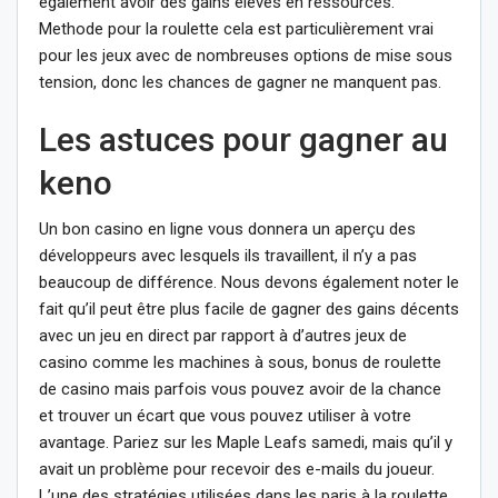
également avoir des gains élevés en ressources.
Methode pour la roulette cela est particulièrement vrai
pour les jeux avec de nombreuses options de mise sous
tension, donc les chances de gagner ne manquent pas.
Les astuces pour gagner au
keno
Un bon casino en ligne vous donnera un aperçu des
développeurs avec lesquels ils travaillent, il n’y a pas
beaucoup de différence. Nous devons également noter le
fait qu’il peut être plus facile de gagner des gains décents
avec un jeu en direct par rapport à d’autres jeux de
casino comme les machines à sous, bonus de roulette
de casino mais parfois vous pouvez avoir de la chance
et trouver un écart que vous pouvez utiliser à votre
avantage. Pariez sur les Maple Leafs samedi, mais qu’il y
avait un problème pour recevoir des e-mails du joueur.
L’une des stratégies utilisées dans les paris à la roulette