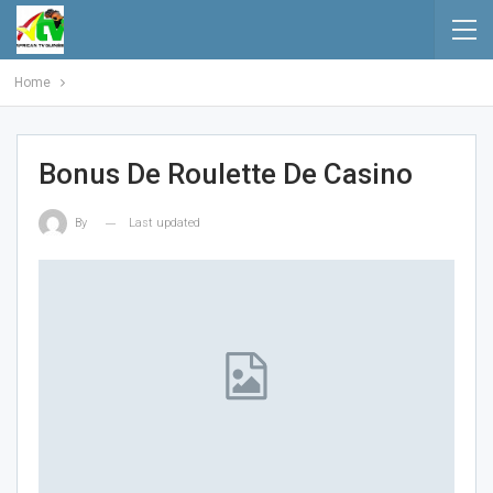
Home
Bonus De Roulette De Casino
Last updated
By