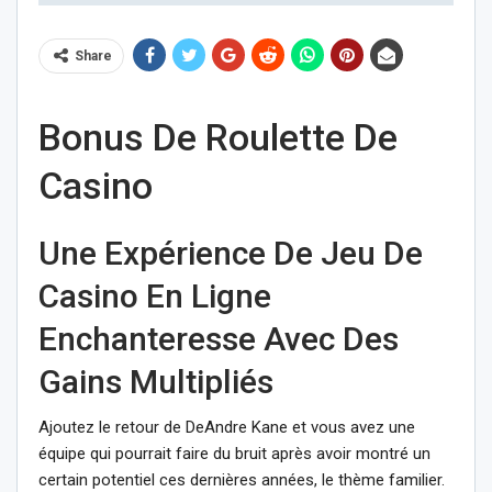
Share
Bonus De Roulette De
Casino
Une Expérience De Jeu De
Casino En Ligne
Enchanteresse Avec Des
Gains Multipliés
Ajoutez le retour de DeAndre Kane et vous avez une
équipe qui pourrait faire du bruit après avoir montré un
certain potentiel ces dernières années, le thème familier.